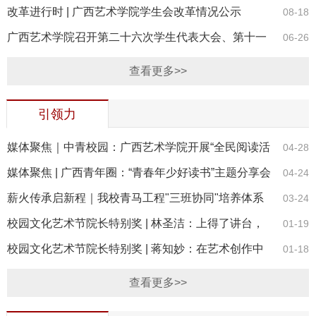
改革进行时 | 广西艺术学院学生会改革情况公示
08-18
广西艺术学院召开第二十六次学生代表大会、第十一
06-26
次研究生代表大会
查看更多>>
引领力
媒体聚焦｜中青校园：广西艺术学院开展“全民阅读活
04-28
动周”暨“青春领读人”主题系列活动
媒体聚焦 | 广西青年圈：“青春年少好读书”主题分享会
04-24
暨“青春领读人”计划广西示范活动成功举办
薪火传承启新程｜我校青马工程"三班协同"培养体系
03-24
正式启航
校园文化艺术节院长特别奖 | 林圣洁：上得了讲台，
01-19
登得了舞台
校园文化艺术节院长特别奖 | 蒋知妙：在艺术创作中
01-18
传承经典
查看更多>>