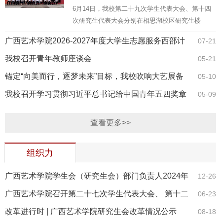
6月14日，我校第二十九次学生代表大会、第十四
次研究生代表大会分别在相思湖校区研究生楼
4101、4301学术报告厅召开。学校党委副书记毛茂
广西艺术学院2026-2027年度大学生志愿服务西部计
07-21
林出席开幕会并讲话。学校党委副书记毛茂林、学
校党委常委、副校长谢斌出席...
划志愿者拟录取名单公示
我校召开青年教师座谈会
05-21
锚定“向美而行，逐梦未来”目标，我校吹响大艺展备
05-10
战集结号
我校召开学习贯彻习近平总书记给中国青年五四奖章
05-09
获得者暨新时代青年先锋奖获奖者代表重要回信精神
查看更多>>
座谈会
组织力
广西艺术学院学生会（研究生会）部门负责人2024年
12-26
秋季学期述职评议会顺利召开
广西艺术学院召开第二十七次学生代表大会、 第十二
06-23
次研究生代表大会
改革进行时 | 广西艺术学院研究生会改革情况公示
08-18